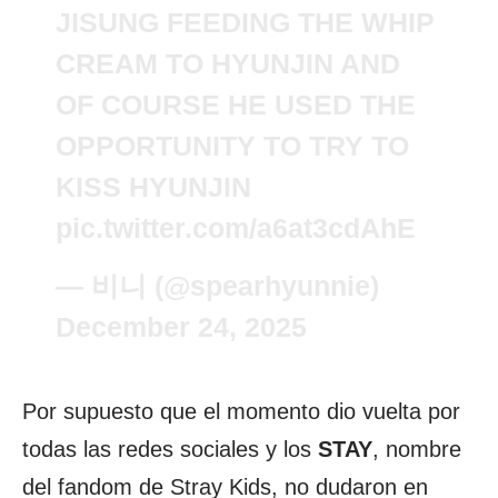
JISUNG FEEDING THE WHIP
CREAM TO HYUNJIN AND
OF COURSE HE USED THE
OPPORTUNITY TO TRY TO
KISS HYUNJIN
pic.twitter.com/a6at3cdAhE
— 비니 (@spearhyunnie)
December 24, 2025
Por supuesto que el momento dio vuelta por
todas las redes sociales y los
STAY
, nombre
del fandom de Stray Kids, no dudaron en