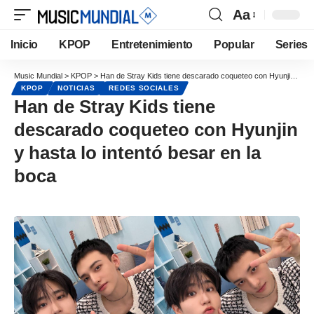
Aa
Inicio
KPOP
Entretenimiento
Popular
Series
Music Mundial
>
KPOP
>
Han de Stray Kids tiene descarado coqueteo con Hyunjin y hasta lo intentó besar en la boca
KPOP
NOTICIAS
REDES SOCIALES
Han de Stray Kids tiene
descarado coqueteo con Hyunjin
y hasta lo intentó besar en la
boca