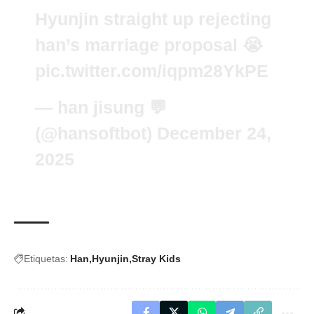
Hyunjin straight up rejecting
han’s marriage proposal 😭
pic.twitter.com/iqpm28YkPE
— han jisung 💬
(@hansoftbot)
December 24,
2025
Etiquetas:
Han
Hyunjin
Stray Kids