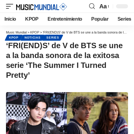
Aa
Inicio
KPOP
Entretenimiento
Popular
Series
Music Mundial
>
KPOP
>
‘FRI(END)S’ de V de BTS se une a la banda sonora de la exitosa serie ‘The Summer I Turned Pretty’
KPOP
NOTICIAS
SERIES
‘FRI(END)S’ de V de BTS se une
a la banda sonora de la exitosa
serie ‘The Summer I Turned
Pretty’