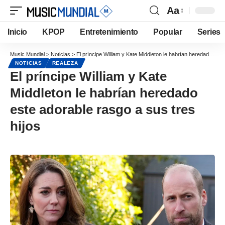
Aa
Inicio
KPOP
Entretenimiento
Popular
Series
Music Mundial
>
Noticias
>
El príncipe William y Kate Middleton le habrían heredado este adorable rasgo a sus tres hijos
NOTICIAS
REALEZA
El príncipe William y Kate
Middleton le habrían heredado
este adorable rasgo a sus tres
hijos