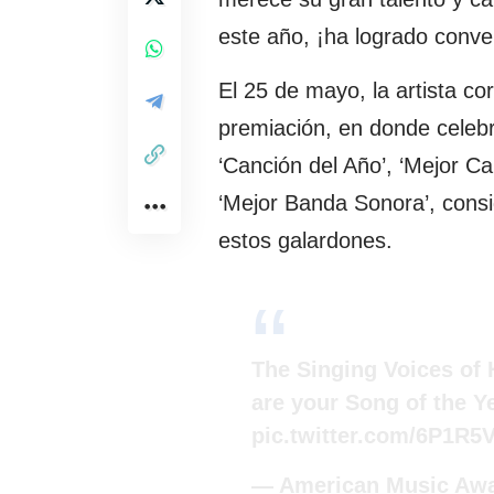
este año, ¡ha logrado conver
El 25 de mayo, la artista co
premiación, en donde celeb
‘Canción del Año’, ‘Mejor Ca
‘Mejor Banda Sonora’, consi
estos galardones.
The Singing Voices of
are your Song of the Y
pic.twitter.com/6P1R
— American Music Aw