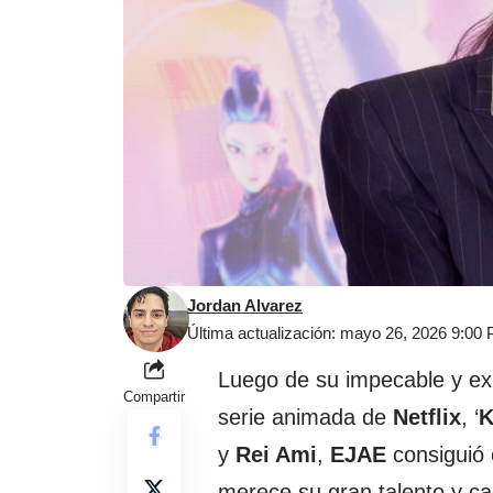
Jordan Alvarez
Última actualización: mayo 26, 2026 9:00
Luego de su impecable y exi
Compartir
serie animada de
Netflix
, ‘
K
y
Rei Ami
,
EJAE
consiguió 
merece su gran talento y c