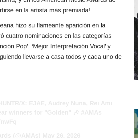
tirse en la artista más premiada!
reana hizo su flameante aparición en la
ró cuatro nominaciones en las categorías
nción Pop’, ‘Mejor Interpretación Vocal’ y
guiendo llevarse a casa todos y cada uno de
 HUNTR/X: EJAE, Audrey Nuna, Rei Ami
ear winners for "Golden" 🎶
#AMAs
5VnwFq
ards (@AMAs)
May 26, 2026