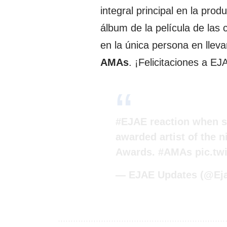
integral principal en la pro
álbum de la película de las
en la única persona en lleva
AMAs
. ¡Felicitaciones a EJ
#EJAE
reaction when s
awarded artist of the 
Awards.
#AMAs
pic.t
— EJAE Updates (@Ej