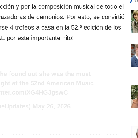
Ú
ducción y por la composición musical de todo el
 cazadoras de demonios. Por esto, se convirtió
rse 4 trofeos a casa en la 52.ª edición de los
AE por este importante hito!
he found out she was the most
night at the 52nd American Music
witter.com/XG4HGJgswC
aeUpdates)
May 26, 2026