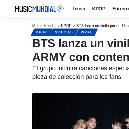
Inicio
KPOP
Entrete
Music Mundial
>
KPOP
>
BTS lanza un vinilo por su 13 
KPOP
NOTICIAS
VIRAL
BTS lanza un vini
ARMY con conteni
El grupo incluirá canciones especi
pieza de colección para los fans