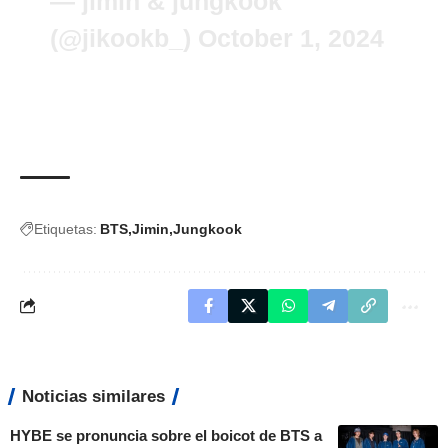
— jimin & jungkook
(@jikookb_)
October 1, 2024
Etiquetas:
BTS
Jimin
Jungkook
Noticias similares
HYBE se pronuncia sobre el boicot de BTS a