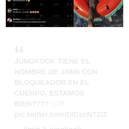
JUNGKOOK TIENE EL
NOMBRE DE JIMIN CON
BLOQUEADOR EN EL
CUERPO, ESTAMOS
BIEN???? 🏳️‍🌈?
pic.twitter.com/DlDscNTZIZ