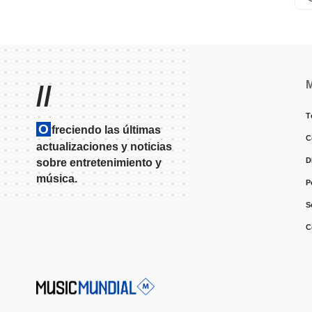
//
T
O
freciendo las últimas
C
actualizaciones y noticias
D
sobre entretenimiento y
música.
P
S
C