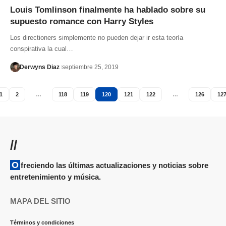
Louis Tomlinson finalmente ha hablado sobre su
supuesto romance con Harry Styles
Los directioners simplemente no pueden dejar ir esta teoría
conspirativa la cual…
Derwyns Diaz
septiembre 25, 2019
1
2
…
118
119
120
121
122
…
126
12
//
Ofreciendo las últimas actualizaciones y noticias sobre
entretenimiento y música.
MAPA DEL SITIO
Términos y condiciones