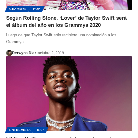
GRAMMYS
POP
Según Rolling Stone, ‘Lover’ de Taylor Swift será
el álbum del año en los Grammys 2020
Luego de que Taylor Swift sólo recibiera una nominación a los
Grammys…
Derwyns Diaz
octubre 2, 2019
ENTREVISTA
RAP