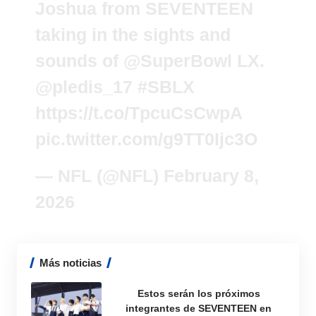
Joshua from SEVENTEEN
taking in the sights and
sounds of
@SuperBowl
LX.
@pledis_17
#SBLX
https://t.co/TpcuCsCwpA
pic.twitter.com/g9TT0Ijc3O
— NFL (@NFL)
February 8,
2026
Más noticias
Estos serán los próximos
integrantes de SEVENTEEN en