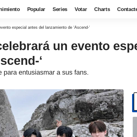
nimiento
Popular
Series
Votar
Charts
Contact
nto especial antes del lanzamiento de ‘Ascend-‘
brará un evento espec
Ascend-‘
e para entusiasmar a sus fans.