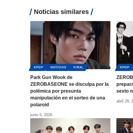
Noticias similares
KPOP
NOTICIAS
VIRAL
KPOP
Park Gun Wook de
ZEROB
ZEROBASEONE se disculpa por la
prepara
polémica por presunta
sexto m
manipulación en el sorteo de una
abril 28, 
polaroid
junio 5, 2026