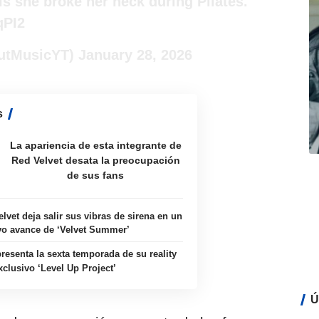
ls she broke her neck during Pilates.
qPI2
utMusicYT)
January 28, 2026
s
La apariencia de esta integrante de
Red Velvet desata la preocupación
de sus fans
lvet deja salir sus vibras de sirena en un
o avance de ‘Velvet Summer’
resenta la sexta temporada de su reality
xclusivo ‘Level Up Project’
Ú