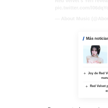
Red Velvet's Yeri revea
pic.twitter.com/l06dqY
— About Music (@Abo
Más noticia
Joy de Red Ve
nuev
Red Velvet p
e