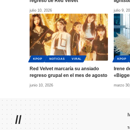
regreso de Red Velvet
lightsti
julio 10, 2026
julio 9, 2
KPOP
NOTICIAS
VIRAL
KPOP
Red Velvet marcaría su ansiado
Irene d
regreso grupal en el mes de agosto
«Bigge
junio 10, 2026
marzo 30
//
T