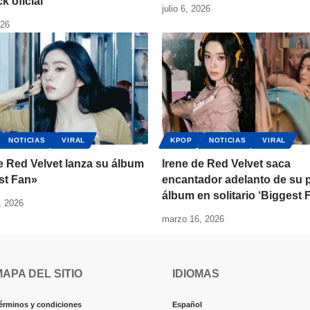
ck oficial
julio 6, 2026
026
NOTICIAS
VIRAL
KPOP
NOTICIAS
VIRAL
e Red Velvet lanza su álbum
Irene de Red Velvet saca
st Fan»
encantador adelanto de su 
álbum en solitario ‘Biggest 
, 2026
marzo 16, 2026
MAPA DEL SITIO
IDIOMAS
érminos y condiciones
Español