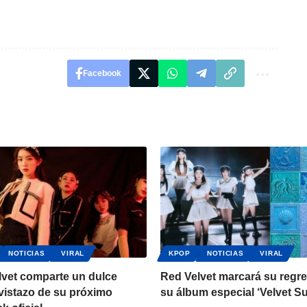
Facebook
NOTICIAS
VIRAL
KPOP
NOTICIAS
VIRAL
lvet comparte un dulce
Red Velvet marcará su regr
vistazo de su próximo
su álbum especial ‘Velvet 