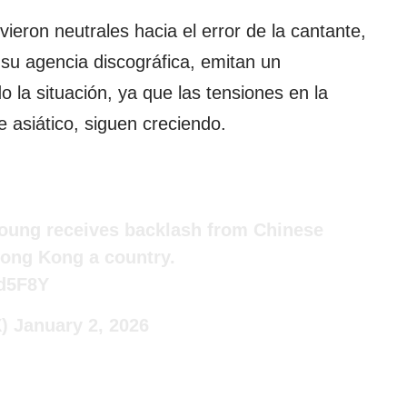
ron neutrales hacia el error de la cantante,
u agencia discográfica, emitan un
 la situación, ya que las tensiones en la
 asiático, siguen creciendo.
oung receives backlash from Chinese
 Hong Kong a country.
ed5F8Y
X)
January 2, 2026