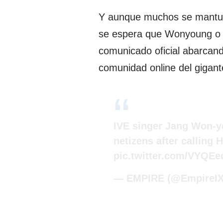
Y aunque muchos se mantuvie
se espera que Wonyoung o s
comunicado oficial abarcando
comunidad online del gigante
IVE singer Jang Won-y
netizens after calling
pic.twitter.com/VYQE
— EMPIRE (@EmpireI