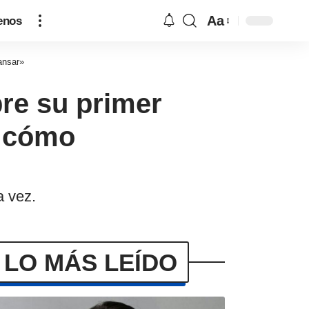
Aa
enos
ansar»
bre su primer
s cómo
a vez.
LO MÁS LEÍDO