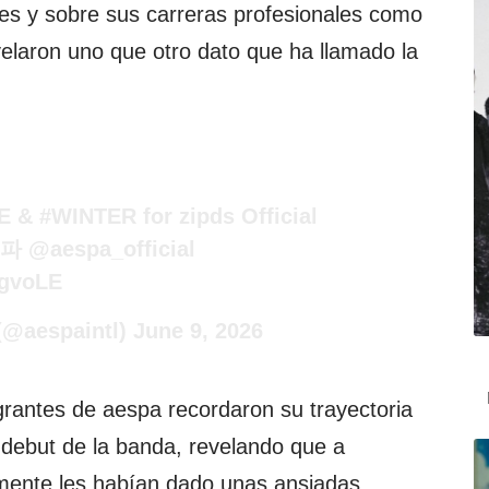
les y sobre sus carreras profesionales como
velaron uno que otro dato que ha llamado la
E
&
#WINTER
for zipds Official
스파
@aespa_official
WgvoLE
 (@aespaintl)
June 9, 2026
egrantes de aespa recordaron su trayectoria
 debut de la banda, revelando que a
almente les habían dado unas ansiadas