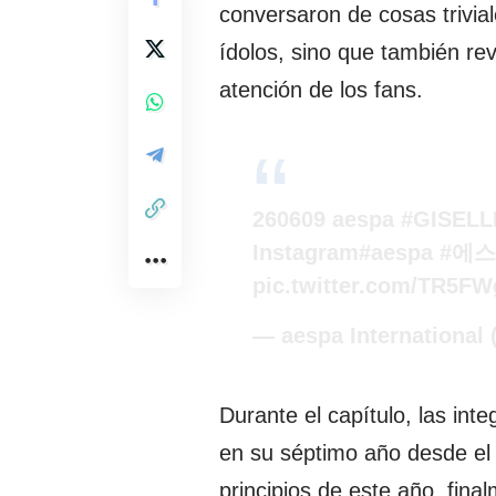
conversaron de cosas trivia
ídolos, sino que también re
atención de los fans.
260609 aespa
#GISELL
Instagram
#aespa
#에
pic.twitter.com/TR5F
— aespa International
Durante el capítulo, las int
en su séptimo año desde el
principios de este año, fin