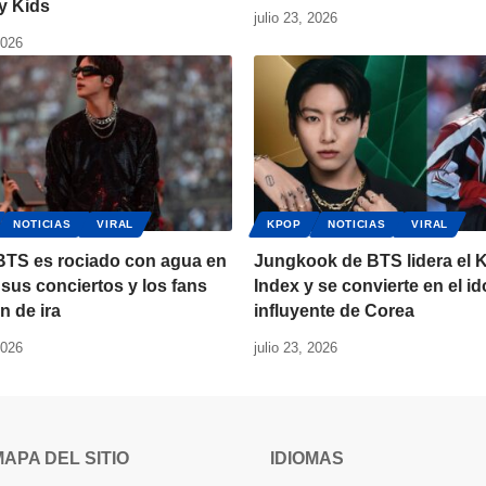
y Kids
julio 23, 2026
2026
NOTICIAS
VIRAL
KPOP
NOTICIAS
VIRAL
 BTS es rociado con agua en
Jungkook de BTS lidera el 
sus conciertos y los fans
Index y se convierte en el i
n de ira
influyente de Corea
2026
julio 23, 2026
MAPA DEL SITIO
IDIOMAS