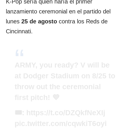
K-Pop sería quien haría el primer
lanzamiento ceremonial en el partido del
lunes
25 de agosto
contra los Reds de
Cincinnati.
ARMY, you ready? V will be
at Dodger Stadium on 8/25 to
throw out the ceremonial
first pitch! 💜
🎟:
https://t.co/DZQkfNeXIj
pic.twitter.com/cqwkiT6oyi