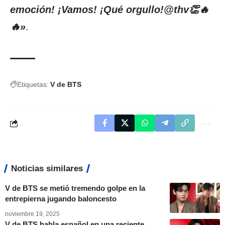
emoción! ¡Vamos! ¡Qué orgullo!@thv👏🔥
🔥»
.
Etiquetas:
V de BTS
Noticias similares
V de BTS se metió tremendo golpe en la
entrepierna jugando baloncesto
noviembre 19, 2025
V de BTS habla español en una reciente