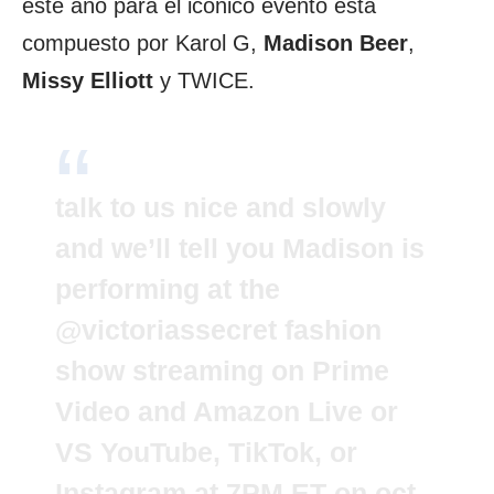
este año para el icónico evento está
compuesto por Karol G,
Madison Beer
,
Missy Elliott
y TWICE.
talk to us nice and slowly
and we’ll tell you Madison is
performing at the
@victoriassecret
fashion
show streaming on Prime
Video and Amazon Live or
VS YouTube, TikTok, or
Instagram at 7PM ET on oct