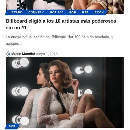
LISTADO
COUNTRY
HOT 100
POP
RAP
ROCK
Billboard eligió a los 10 artistas más poderosos
sin un #1
La nueva actualización del Billboard Hot 100 ha sido revelada, y
aunque…
Music Mundial
mayo 1, 2018
POP