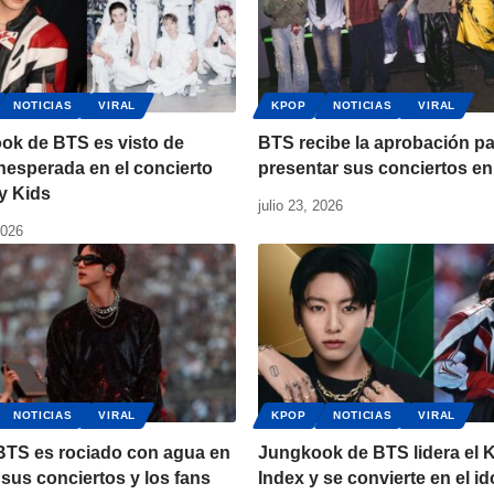
NOTICIAS
VIRAL
KPOP
NOTICIAS
VIRAL
ok de BTS es visto de
BTS recibe la aprobación p
nesperada en el concierto
presentar sus conciertos en
y Kids
julio 23, 2026
2026
NOTICIAS
VIRAL
KPOP
NOTICIAS
VIRAL
 BTS es rociado con agua en
Jungkook de BTS lidera el 
sus conciertos y los fans
Index y se convierte en el i