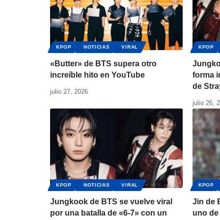
KPOP
NOTICIAS
VIRAL
KPOP
«Butter» de BTS supera otro
Jungko
increíble hito en YouTube
forma i
de Stra
julio 27, 2026
julio 26, 
KPOP
NOTICIAS
VIRAL
KPOP
Jungkook de BTS se vuelve viral
Jin de
por una batalla de «6-7» con un
uno de 