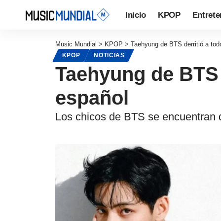
Inicio
KPOP
Entrete
Music Mundial
>
KPOP
>
Taehyung de BTS derritió a tod
KPOP
NOTICIAS
Taehyung de BTS d
español
Los chicos de BTS se encuentran d