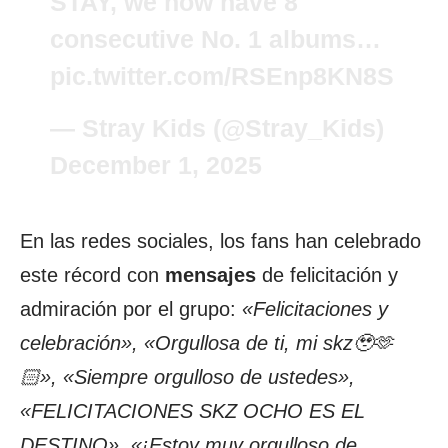
STAY, we now have 8
consecutive No. 1 albums…
pic.twitter.com/RSEnp8KN8S
— Stray Kids (@Stray_Kids)
December 1, 2025
En las redes sociales, los fans han celebrado
este récord con
mensajes
de felicitación y
admiración por el grupo:
«Felicitaciones y
celebración», «Orgullosa de ti, mi skz🥹🫶
🏻», «Siempre orgulloso de ustedes»,
«FELICITACIONES SKZ OCHO ES EL
DESTINO», «¡Estoy muy orgulloso de