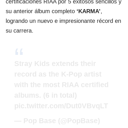
certificaciones RIAA
por 5 exitosos sencillos y
su anterior álbum completo
‘KARMA’
,
logrando un nuevo e impresionante récord en
su carrera.
Stray Kids extends their
record as the K-Pop artist
with the most RIAA certified
albums. (6 in total)
pic.twitter.com/Dut0VBvqLT
— Pop Base (@PopBase)