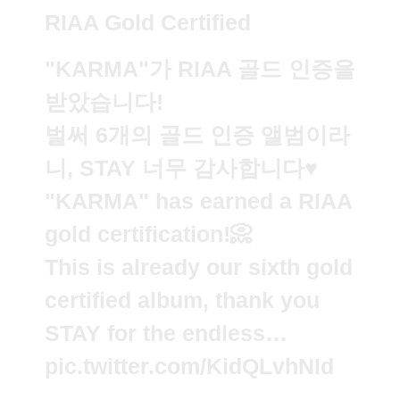
RIAA Gold Certified
"KARMA"가 RIAA 골드 인증을
받았습니다!
벌써 6개의 골드 인증 앨범이라
니, STAY 너무 감사합니다♥
"KARMA" has earned a RIAA
gold certification!📀
This is already our sixth gold
certified album, thank you
STAY for the endless…
pic.twitter.com/KidQLvhNId