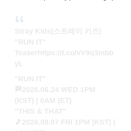
Stray Kids(스트레이 키즈)
"RUN IT"
Teaser
https://t.co/vV9q3mbb
yL
"RUN IT"
🏁2026.06.24 WED 1PM
(KST) | 0AM (ET)
"THIS & THAT"
🎵2026.08.07 FRI 1PM (KST) |