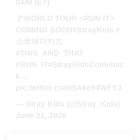
0AM (ET)
🚩WORLD TOUR <RUN IT>
COMING SOON
#StrayKids
#
스트레이키즈
#THIS_AND_THAT
#RUN_IT
#StrayKidsComebac
k
…
pic.twitter.com/5Ake94WFYJ
— Stray Kids (@Stray_Kids)
June 21, 2026