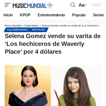
Aa
Inicio
KPOP
Entretenimiento
Popular
Series
Music Mundial
>
Celebridades
>
Selena Gomez vende su varita de ‘Los hechiceros de Waverly Place’ por 4 dólares
CELEBRIDADES
NOTICIAS
Selena Gomez vende su varita de
‘Los hechiceros de Waverly
Place’ por 4 dólares