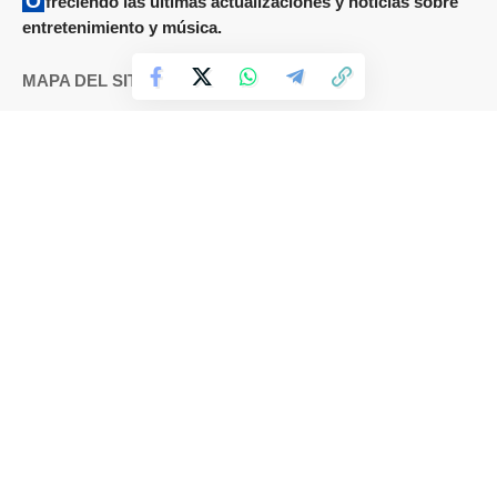
Ofreciendo las últimas actualizaciones y noticias sobre
entretenimiento y música.
MAPA DEL SITIO
Términos y condiciones
Cookies
DMCA
Política de Privacidad
Sobre nosotros
Contáctanos
IDIOMAS
Español
English