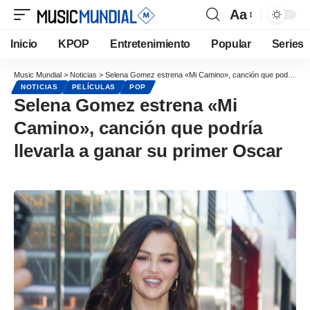
Aa
Inicio
KPOP
Entretenimiento
Popular
Series
Music Mundial
>
Noticias
>
Selena Gomez estrena «Mi Camino», canción que podría llevarla a ganar su primer Oscar
NOTICIAS
PELÍCULAS
POP
Selena Gomez estrena «Mi
Camino», canción que podría
llevarla a ganar su primer Oscar