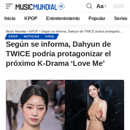
Aa
Inicio
KPOP
Entretenimiento
Popular
Series
Music Mundial
>
KPOP
>
Según se informa, Dahyun de TWICE podría protagonizar el próximo K-Drama ‘Love Me’
KPOP
NOTICIAS
VIRAL
Según se informa, Dahyun de
TWICE podría protagonizar el
próximo K-Drama ‘Love Me’