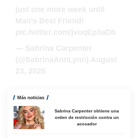
just one more week until
Man’s Best Friend!
pic.twitter.com/jvoqEp3aDb
— Sabrina Carpenter
(@SabrinaAnnLynn)
August
23, 2025
Más noticias
Sabrina Carpenter obtiene una
orden de restricción contra un
acosador