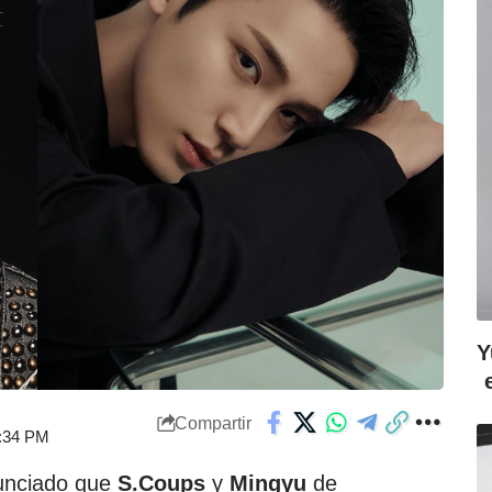
Y
Compartir
4:34 PM
nunciado que
S.Coups
y
Mingyu
de