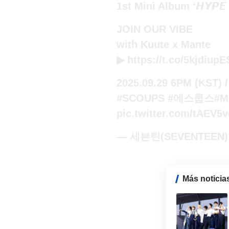
1st Mini Album ‘𝙃𝙔𝙋𝙀 
JOIN OUR VIBE
with Kuute x Mante
▶
https://t.co/5kjdiup
2025.09.29 6PM (KST) 
#SCOUPS
#에스쿱스
#M
pic.twitter.com/tAEV5
— 세븐틴(SEVENTEEN) 
Más noticia