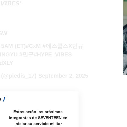
𝙄𝘽𝙀𝙎’
ESW
/ 5AM (ET)
#CxM
#에스쿱스X민규
INGYU
#민규
#HYPE_VIBES
vdXLY
(@pledis_17)
September 2, 2025
s
Estos serán los próximos
integrantes de SEVENTEEN en
iniciar su servicio militar