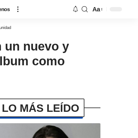
Aa
enos
unidad
 un nuevo y
iálbum como
LO MÁS LEÍDO