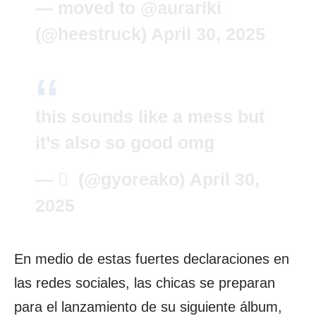
— moved to @aurariki
(@heestruck)
April 30, 2025
this sounds like a mess but
it’s also so good omg
— ‎ ً (@gyoreako)
April 30,
2025
En medio de estas fuertes declaraciones en
las redes sociales, las chicas se preparan
para el lanzamiento de su siguiente álbum,