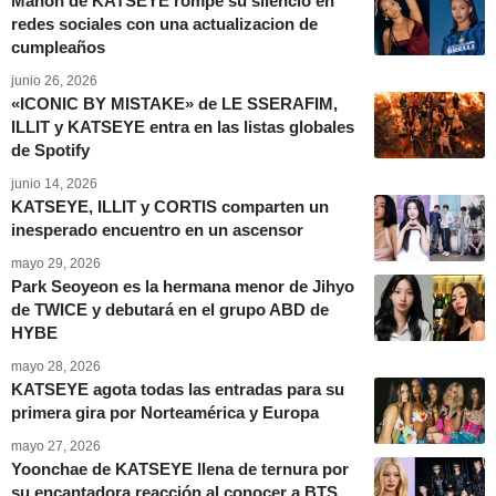
Manon de KATSEYE rompe su silencio en
redes sociales con una actualizacion de
cumpleaños
junio 26, 2026
«ICONIC BY MISTAKE» de LE SSERAFIM,
ILLIT y KATSEYE entra en las listas globales
de Spotify
junio 14, 2026
KATSEYE, ILLIT y CORTIS comparten un
inesperado encuentro en un ascensor
mayo 29, 2026
Park Seoyeon es la hermana menor de Jihyo
de TWICE y debutará en el grupo ABD de
HYBE
mayo 28, 2026
KATSEYE agota todas las entradas para su
primera gira por Norteamérica y Europa
mayo 27, 2026
Yoonchae de KATSEYE llena de ternura por
su encantadora reacción al conocer a BTS