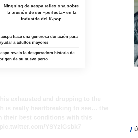
Ningning de aespa reflexiona sobre
la presión de ser «perfecta» en la
industria del K-pop
 aespa hace una generosa donación para
ayudar a adultos mayores
espa revela la desgarradora historia de
origen de su nuevo perro
this exhausted and dropping to the
th is really heartbreaking to see… the
n their best conditions with this
pic.twitter.com/YSYzlGsbk7
Ú