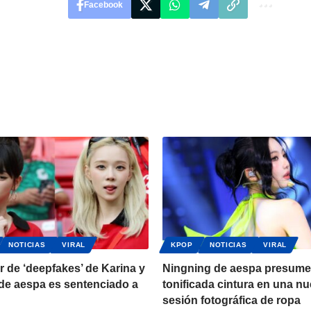
Facebook
NOTICIAS
VIRAL
KPOP
NOTICIAS
VIRAL
 de ‘deepfakes’ de Karina y
Ningning de aespa presume
de aespa es sentenciado a
tonificada cintura en una n
sesión fotográfica de ropa