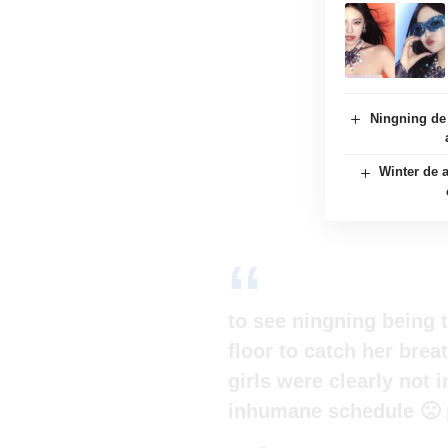
Ningning de
Winter de a
to see ningning being 
floor to catch her brea
girls were clearly not i
inhumane schedule 🙁