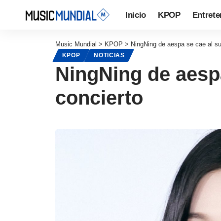
Inicio
KPOP
Entrete
Music Mundial
>
KPOP
>
NingNing de aespa se cae al su
KPOP
NOTICIAS
NingNing de aespa
concierto