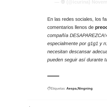
— 👽 (@icurina)
Novemb
En las redes sociales, los 
comentarios llenos de
preo
compañía DESAPAREZCA!», 
especialmente por g1g1 y n1
necesitan descansar adecua
pueden seguir así durante t
Etiquetas:
Aespa
Ningning