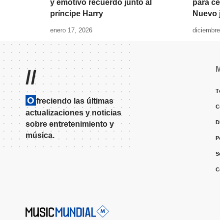
y emotivo recuerdo junto al
para ce
príncipe Harry
Nuevo j
enero 17, 2026
diciembre
//
T
O
freciendo las últimas
C
actualizaciones y noticias
D
sobre entretenimiento y
música.
P
S
C