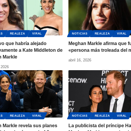
AS
REALEZA
VIRAL
NOTICIAS
REALEZA
VIRAL
vo que habría alejado
Meghan Markle afirma que fu
ivamente a Kate Middleton de
«persona más troleada del
 Markle
abril 16, 2026
 2026
AS
REALEZA
VIRAL
NOTICIAS
REALEZA
VIRAL
 Markle revela sus planes
La publicista del príncipe Ha