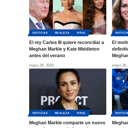
NOTICIAS
REALEZA
VIRAL
NOTICI
El rey Carlos III quiere reconciliar a
El moti
Meghan Markle y Kate Middleton
definit
antes del verano
Meghan
mayo 28, 2026
mayo 26,
NOTICIAS
REALEZA
VIRAL
NOTICI
Meghan Markle comparte un nuevo
Meghan