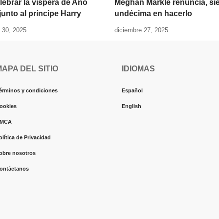
lebrar la víspera de Año
Meghan Markle renuncia, si
unto al príncipe Harry
undécima en hacerlo
 30, 2025
diciembre 27, 2025
MAPA DEL SITIO
IDIOMAS
érminos y condiciones
Español
ookies
English
MCA
olítica de Privacidad
obre nosotros
ontáctanos