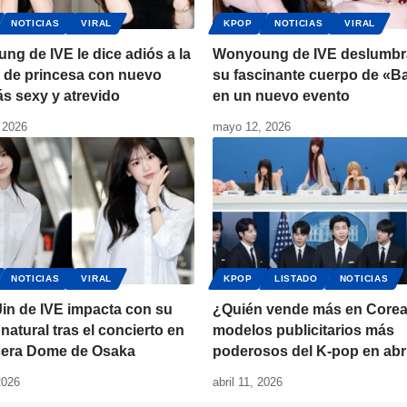
NOTICIAS
VIRAL
KPOP
NOTICIAS
VIRAL
g de IVE le dice adiós a la
Wonyoung de IVE deslumbr
 de princesa con nuevo
su fascinante cuerpo de «B
s sexy y atrevido
en un nuevo evento
 2026
mayo 12, 2026
NOTICIAS
VIRAL
KPOP
LISTADO
NOTICIAS
in de IVE impacta con su
¿Quién vende más en Core
 natural tras el concierto en
modelos publicitarios más
cera Dome de Osaka
poderosos del K-pop en abri
2026
abril 11, 2026