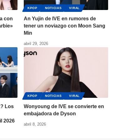
KPOP
NOTICIAS
VIRAL
a con
An Yujin de IVE en rumores de
arbie»
tener un noviazgo con Moon Sang
Min
abril 29, 2026
KPOP
NOTICIAS
VIRAL
a? Los
Wonyoung de IVE se convierte en
embajadora de Dyson
l 2026
abril 8, 2026