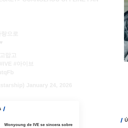
 사랑으로
️
 고맙고
#IVE
#아이브
utqFb
starship)
January 24, 2026
s
Ú
Wonyoung de IVE se sincera sobre