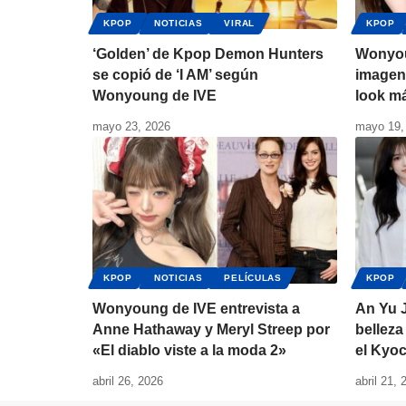
KPOP
NOTICIAS
VIRAL
KPOP
‘Golden’ de Kpop Demon Hunters
Wonyoun
se copió de ‘I AM’ según
imagen
Wonyoung de IVE
look má
mayo 23, 2026
mayo 19,
KPOP
NOTICIAS
PELÍCULAS
KPOP
Wonyoung de IVE entrevista a
An Yu J
Anne Hathaway y Meryl Streep por
belleza
«El diablo viste a la moda 2»
el Kyo
abril 26, 2026
abril 21, 