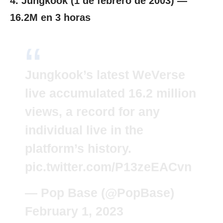
4. Jungkook (1 de febrero de 2003) —
16.2M en 3 horas
Jungkook’s latest WeVerse
live accumulated 16.2 million
views, a record for any
individual live in the
platform’s history.
pic.twitter.com/P13zeEACvn
— Pop Base (@PopBase)
February 1, 2023