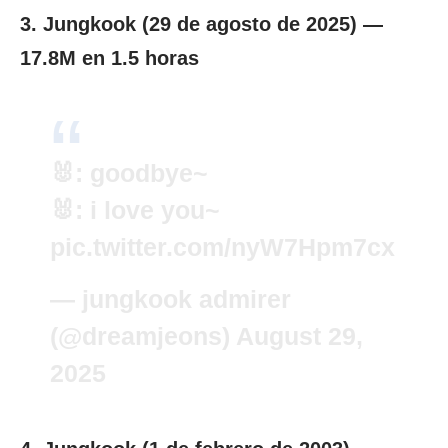
3. Jungkook (29 de agosto de 2025) —
17.8M en 1.5 horas
🐰: goodbye~
🐰: i love you~
pic.twitter.com/nyW7Hpm7cx
— jungkook admirer
(@dreamjeons)
August 29,
2025