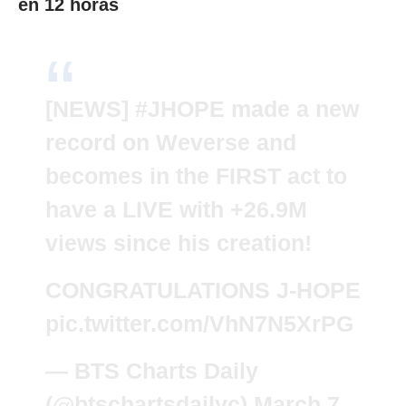
en 12 horas
[NEWS]
#JHOPE
made a new
record on Weverse and
becomes in the FIRST act to
have a LIVE with +26.9M
views since his creation!
CONGRATULATIONS J-HOPE
pic.twitter.com/VhN7N5XrPG
— BTS Charts Daily
(@btschartsdailyc)
March 7,