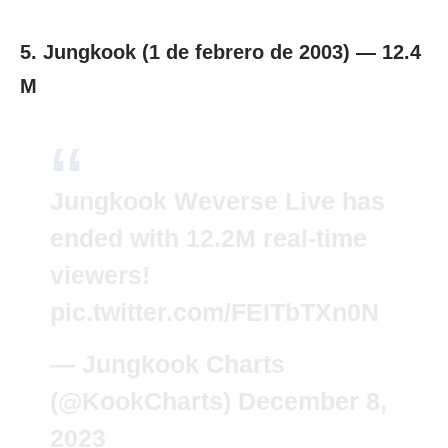
5. Jungkook (1 de febrero de 2003) — 12.4
M
Jungkook Weverse Live has
ended with 12.2M real-time
viewers!
pic.twitter.com/FEITbTXn0N
— Jungkook Charts
(@KookCharts)
December 8,
2023