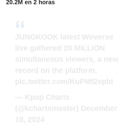
20.2M en 2 horas
JUNGKOOK latest Weverse
live gathered 20 MILLION
simultaneous viewers, a new
record on the platform.
pic.twitter.com/KuPMf2epbI
— Kpop Charts
(@kchartsmaster)
December
18, 2024