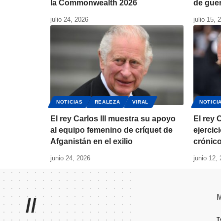
la Commonwealth 2026
de gue
julio 24, 2026
julio 15, 
NOTICIAS
REALEZA
VIRAL
NOTICI
El rey Carlos III muestra su apoyo
El rey C
al equipo femenino de críquet de
ejercic
Afganistán en el exilio
crónic
junio 24, 2026
junio 12,
//
T