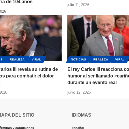
rra de 104 años
julio 11, 2026
2026
AS
REALEZA
VIRAL
NOTICIAS
REALEZA
VIRAL
arlos III revela su rutina de
El rey Carlos III reacciona c
ios para combatir el dolor
humor al ser llamado «cariñ
o
durante un evento real
 2026
junio 12, 2026
MAPA DEL SITIO
IDIOMAS
érminos y condiciones
Español