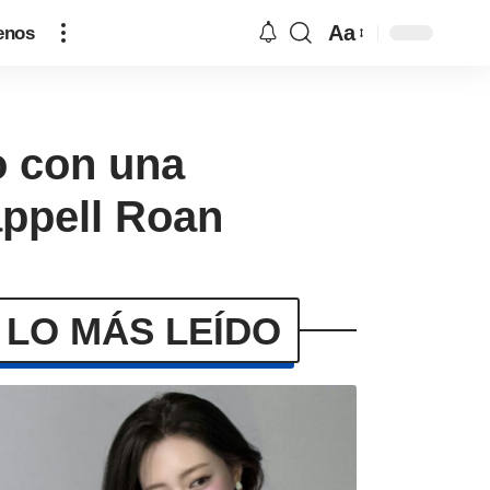
Aa
enos
o con una
appell Roan
LO MÁS LEÍDO