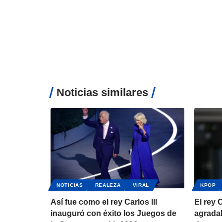
Noticias similares
NOTICIAS
REALEZA
VIRAL
KPOP
Así fue como el rey Carlos III
El rey 
inauguró con éxito los Juegos de
agradab