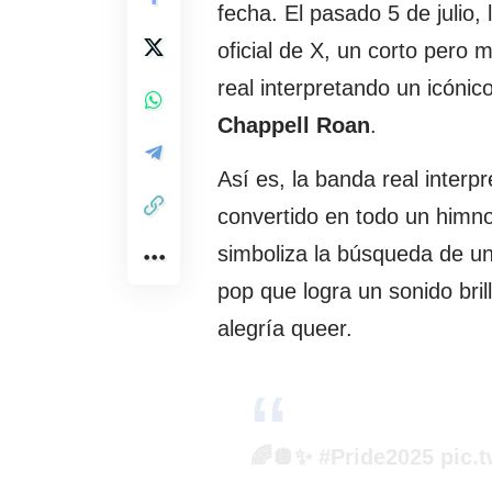
fecha. El pasado 5 de julio, 
oficial de X, un corto pero
real interpretando un icóni
Chappell Roan
.
Así es, la banda real interpr
convertido en todo un him
simboliza la búsqueda de un
pop que logra un sonido brill
alegría queer.
🌈🪩✨
#Pride2025
pic.