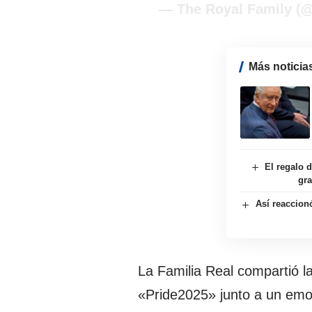
— The Royal Family (
Más noticia
El regalo 
gra
Así reaccionó
La Familia Real compartió la
«Pride2025» junto a un emoj