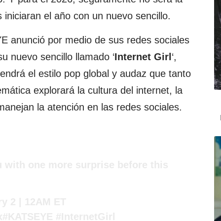
 iniciaran el año con un nuevo sencillo.
E anunció por medio de sus redes sociales
su nuevo sencillo llamado ‘
Internet Girl
‘,
endrá el estilo pop global y audaz que tanto
mática explorará la cultura del internet, la
manejan la atención en las redes sociales.
 with one more surprise before this
ary 2 | 12AM ET
x
#KATSEYE
#InternetGirl