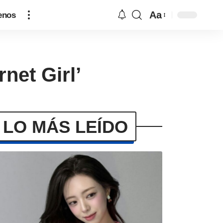
Aa
enos
net Girl’
LO MÁS LEÍDO