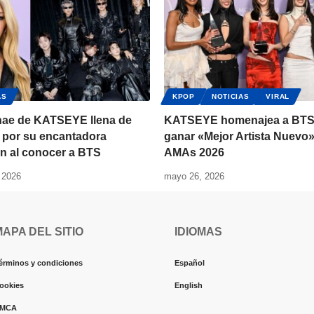
AS
KPOP
NOTICIAS
VIRAL
ae de KATSEYE llena de
KATSEYE homenajea a BTS 
 por su encantadora
ganar «Mejor Artista Nuevo»
n al conocer a BTS
AMAs 2026
 2026
mayo 26, 2026
MAPA DEL SITIO
IDIOMAS
érminos y condiciones
Español
ookies
English
MCA