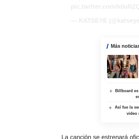
pic.twitter.com/k0uRZ
— KATSEYE (@katsey
Más noticia
Billboard es
e
Así fue la s
video
La canción se estrenará ofi