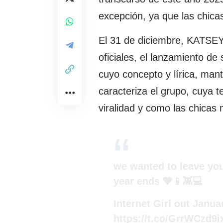
excepción, ya que las chicas
El 31 de diciembre, KATSEY
oficiales, el lanzamiento de 
cuyo concepto y lírica, mant
caracteriza el grupo, cuya te
viralidad y como las chicas 
we wanted to leave you
year ends 🖤📱👾💻
Internet Girl out Janu
https://t.co/GrrWCzd9i