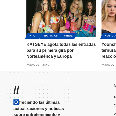
KPOP
NOTICIAS
VIRAL
NOTICI
KATSEYE agota todas las entradas
Yoonch
para su primera gira por
ternura
Norteamérica y Europa
reacció
mayo 27, 2026
mayo 27,
//
T
O
freciendo las últimas
C
actualizaciones y noticias
D
sobre entretenimiento y