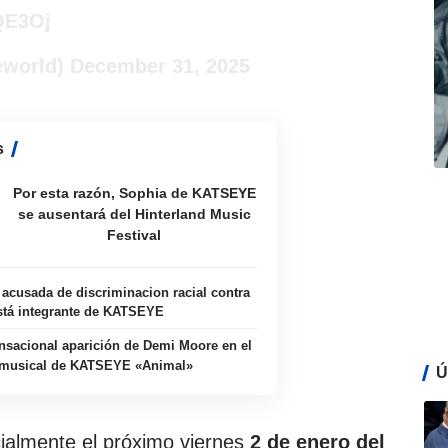
QE3Oj
eworld)
December 31, 2025
s
Por esta razón, Sophia de KATSEYE
se ausentará del Hinterland Music
Festival
 acusada de discriminacion racial contra
stá integrante de KATSEYE
ensacional aparición de Demi Moore en el
 musical de KATSEYE «Animal»
Ú
cialmente el próximo viernes
2 de enero del