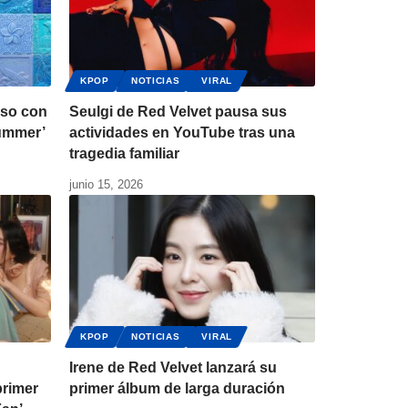
KPOP
NOTICIAS
VIRAL
eso con
Seulgi de Red Velvet pausa sus
Summer’
actividades en YouTube tras una
tragedia familiar
junio 15, 2026
KPOP
NOTICIAS
VIRAL
Irene de Red Velvet lanzará su
primer
primer álbum de larga duración