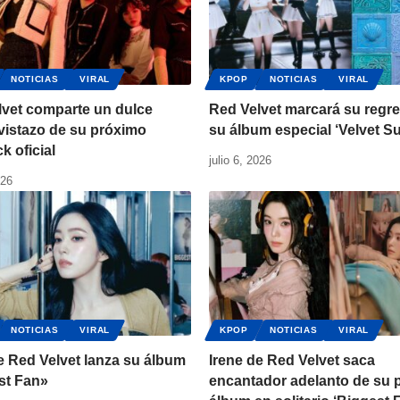
NOTICIAS
VIRAL
KPOP
NOTICIAS
VIRAL
lvet comparte un dulce
Red Velvet marcará su regr
vistazo de su próximo
su álbum especial ‘Velvet 
ck oficial
julio 6, 2026
026
NOTICIAS
VIRAL
KPOP
NOTICIAS
VIRAL
e Red Velvet lanza su álbum
Irene de Red Velvet saca
st Fan»
encantador adelanto de su 