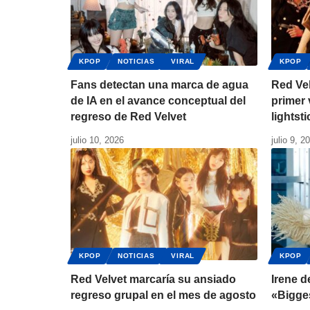
KPOP
NOTICIAS
VIRAL
KPOP
Fans detectan una marca de agua
Red Ve
de IA en el avance conceptual del
primer 
regreso de Red Velvet
lightsti
julio 10, 2026
julio 9, 2
KPOP
NOTICIAS
VIRAL
KPOP
Red Velvet marcaría su ansiado
Irene d
regreso grupal en el mes de agosto
«Bigge