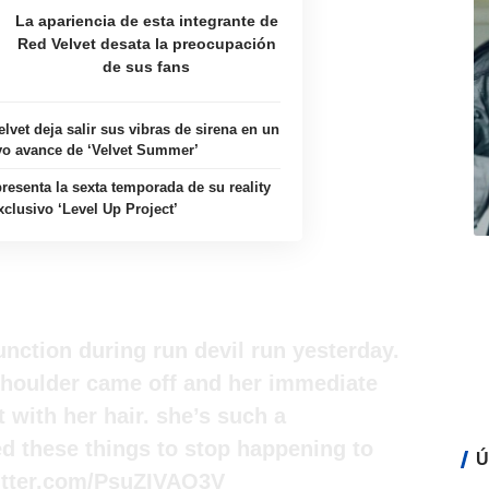
La apariencia de esta integrante de
Red Velvet desata la preocupación
de sus fans
lvet deja salir sus vibras de sirena en un
o avance de ‘Velvet Summer’
resenta la sexta temporada de su reality
xclusivo ‘Level Up Project’
nction during run devil run yesterday.
 shoulder came off and her immediate
t with her hair. she’s such a
ed these things to stop happening to
Ú
itter.com/PsuZIVAO3V