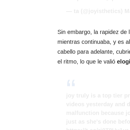
— ta (@joyisthetics)
M
Sin embargo, la rapidez de l
mientras continuaba, y es a
cabello para adelante, cubri
el ritmo, lo que le valió
elog
joy truly is a top tier 
videos yesterday and d
malfunction because jo
just as she's done befo