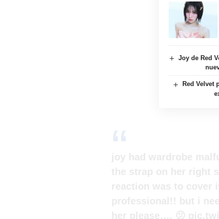
Joy de Red Ve
nuev
Red Velvet p
e
joy had wardrobe malfu
the strap on her right
reaction was to cover i
professional!! but i ne
her please…. 🫤
pic.tw