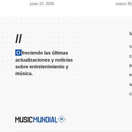
junio 10, 2026
marzo 30
//
T
O
freciendo las últimas
C
actualizaciones y noticias
D
sobre entretenimiento y
música.
P
S
C