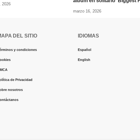
álbum en solitario ‘Biggest 
, 2026
marzo 16, 2026
MAPA DEL SITIO
IDIOMAS
érminos y condiciones
Español
ookies
English
MCA
olítica de Privacidad
obre nosotros
ontáctanos