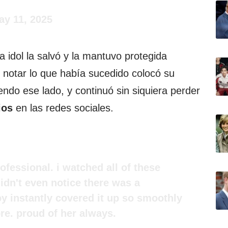
ay 11, 2025
a idol la salvó y la mantuvo protegida
l notar lo que había sucedido colocó su
endo ese lado, y continuó sin siquiera perder
ios
en las redes sociales.
professional. i watched all of these
idn't even notice there was a
y instantly covered it up so smoothly
re. proud of her always.