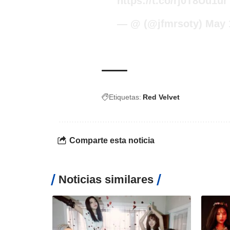
https://t.co/rj0T8Uu1ur
— @ (@jfmrsoty)
May 
Etiquetas:
Red Velvet
Comparte esta noticia
Noticias similares