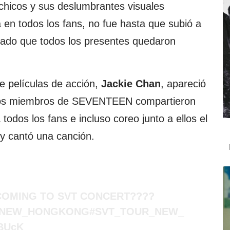
chicos y sus deslumbrantes visuales
 en todos los fans, no fue hasta que subió a
itado que todos los presentes quedaron
de películas de acción,
Jackie Chan
, apareció
y los miembros de SEVENTEEN compartieron
todos los fans e incluso coreo junto a ellos el
o y cantó una canción.
COMING TO SVT CONCERT????
#NEW_HONGKONG
#SVT_TOUR_NEW_
2BUcK