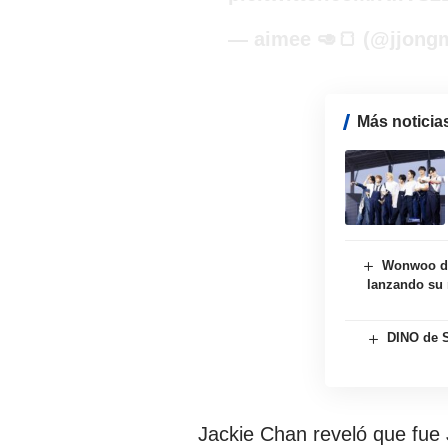
— aimee 🥑🍞 (@jjong
Más noticia
Wonwoo d
lanzando su 
DINO de 
Jackie Chan reveló que fue