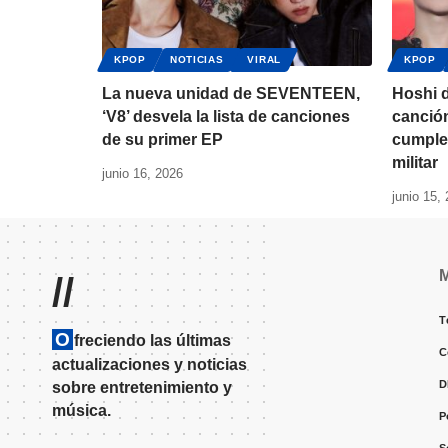
KPOP
NOTICIAS
VIRAL
KPOP
La nueva unidad de SEVENTEEN,
Hoshi 
‘V8’ desvela la lista de canciones
canció
de su primer EP
cumple
militar
junio 16, 2026
junio 15,
//
T
O
freciendo las últimas
C
actualizaciones y noticias
D
sobre entretenimiento y
música.
P
S