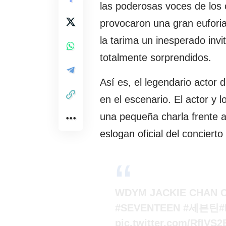
las poderosas voces de los 
provocaron una gran euforia
la tarima un inesperado inv
totalmente sorprendidos.
Así es, el legendario actor 
en el escenario. El actor 
una pequeña charla frente a 
eslogan oficial del conciert
WDYM JACKIE CHAN 
#SEVENTEEN
#세븐틴
pic.twitter.com/RfIVS