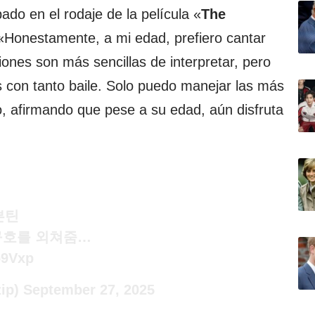
ado en el rodaje de la película «
The
«Honestamente, a mi edad, prefiero cantar
iones son más sencillas de interpretar, pero
es con tanto baile. Solo puedo manejar las más
ino, afirmando que pese a su edad, aún disfruta
븐틴
구호를 외쳐줌…
b9Vxp
ip)
September 27, 2025