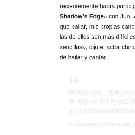
recientemente había particip
Shadow’s Edge
» con Jun. 
que bailar, mis propias canc
las de ellos son más difícil
sencillas», dijo el actor ch
de bailar y cantar.
250927 New_ 홍콩
#세
엥 성룡 따거가 콘서트 
pic.twitter.com/0EC7x
— moeum (@moeum_z