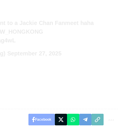
ent to a Jackie Chan Fanmeet haha
EW_HONGKONG
8ag4wL
ng)
September 27, 2025
Facebook