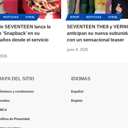
NOTICIAS
VIRAL
KPOP
NOTICIAS
VIRAL
de SEVENTEEN lanza la
SEVENTEEN THE8 y VERN
n ‘Snapback’ en su
anticipan su nueva subunid
años desde el servicio
con un sensacional teaser
junio 9, 2026
 2026
MAPA DEL SITIO
IDIOMAS
érminos y condiciones
Español
ookies
English
MCA
olítica de Privacidad
obre nosotros