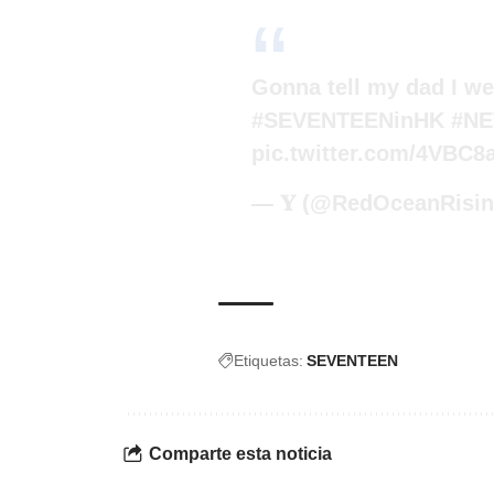
Gonna tell my dad I w
#SEVENTEENinHK
#N
pic.twitter.com/4VBC
— 𝐘 (@RedOceanRisi
Etiquetas:
SEVENTEEN
Comparte esta noticia