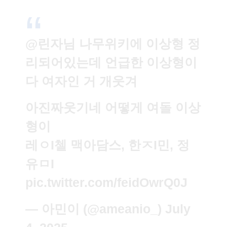
@린자님 나무위키에 이상형 정
리되어있는데 언급한 이상형이
다 여자인 거 개웃겨
아진짜웃기네 어떻게 여돌 이상
형이
레ㅇI첼 맥아담스, 한ㅈI민, 정
유ㅁI
pic.twitter.com/feidOwrQ0J
— 아민이 (@ameanio_)
July