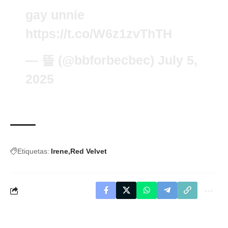
gay unnie
https://t.co/W6z1zvThTH
— 뜰 (@bbforbecbec)
July 5,
2025
Etiquetas:
Irene
Red Velvet