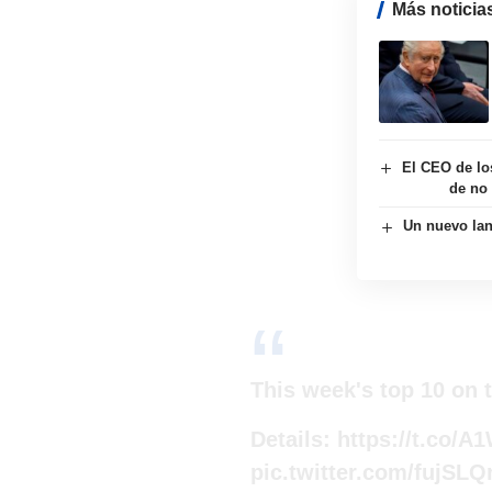
Más noticia
El CEO de lo
de no 
Un nuevo lan
This week's top 10 on 
Details:
https://t.co
pic.twitter.com/fujSL