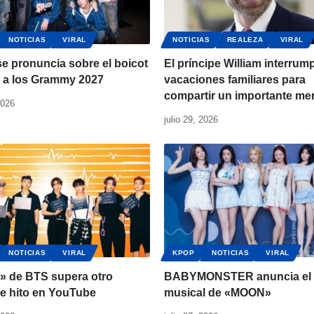
NOTICIAS
VIRAL
NOTICIAS
REALEZA
VIRAL
e pronuncia sobre el boicot
El príncipe William interrum
 a los Grammy 2027
vacaciones familiares para
compartir un importante me
2026
julio 29, 2026
NOTICIAS
VIRAL
KPOP
NOTICIAS
VIRAL
r» de BTS supera otro
BABYMONSTER anuncia el 
le hito en YouTube
musical de «MOON»