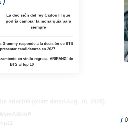
s
La decisión del rey Carlos III que
podría cambiar la monarquía para
siempre
s Grammy responde a la decisión de BTS
presentar candidaturas en 2027
zamiento en vinilo regresa ‘ARIRANG’ de
BTS al top 10
the
#Hot100
(chart dated Aug. 16, 2025).
/A1WymA36mP
Ú
Qmp11