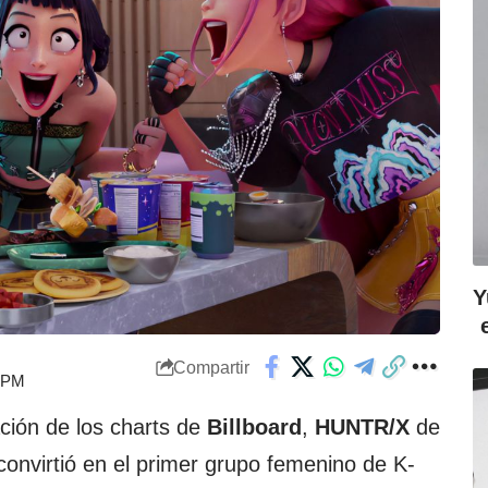
Y
Compartir
0 PM
ación de los charts de
Billboard
,
HUNTR/X
de
 convirtió en el primer grupo femenino de K-