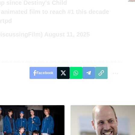
oup since Destiny’s Child
animated film to reach #1 this decade
rtpd
iscussingFilm)
August 11, 2025
Facebook