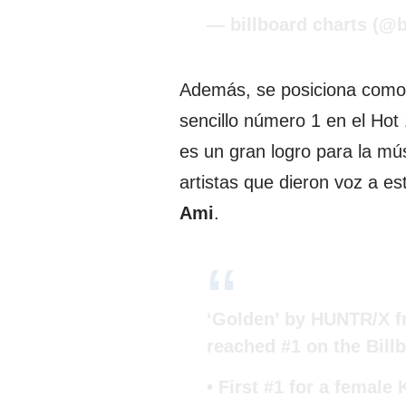
— billboard charts (@b
Además, se posiciona como 
sencillo número 1 en el Ho
es un gran logro para la mú
artistas que dieron voz a e
Ami
.
‘Golden’ by HUNTR/X
reached #1 on the Bill
• First #1 for a female 