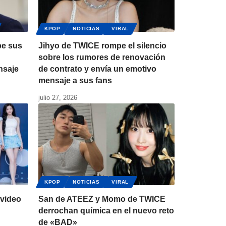
KPOP
NOTICIAS
VIRAL
pe sus
Jihyo de TWICE rompe el silencio
sobre los rumores de renovación
nsaje
de contrato y envía un emotivo
mensaje a sus fans
julio 27, 2026
KPOP
NOTICIAS
VIRAL
video
San de ATEEZ y Momo de TWICE
derrochan química en el nuevo reto
de «BAD»