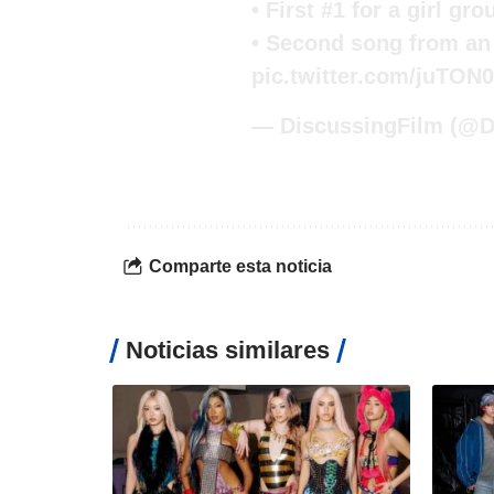
• First #1 for a girl gr
• Second song from an 
pic.twitter.com/juTON0
— DiscussingFilm (@D
Comparte esta noticia
Noticias similares