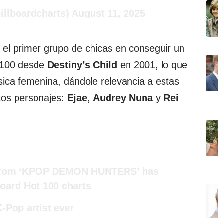
illboardcharts)
August 11, 2025
el primer grupo de chicas en conseguir un
t 100 desde
Destiny’s Child
en 2001, lo que
sica femenina, dándole relevancia a estas
stos personajes:
Ejae
,
Audrey
Nuna
y
Rei
 from ‘KPOP DEMON HUNTERS’ has
board Hot 100 charts
K-Pop artist ever