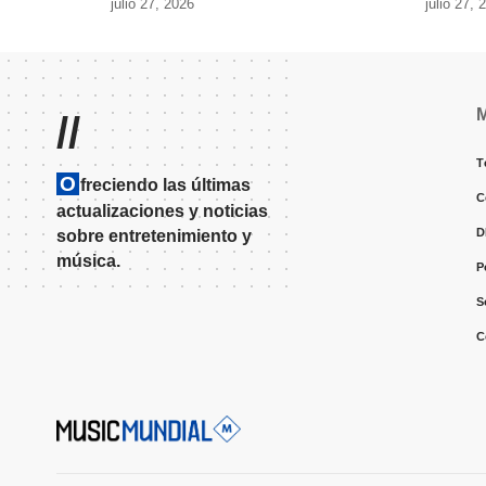
julio 27, 2026
julio 27, 
//
T
O
freciendo las últimas
C
actualizaciones y noticias
D
sobre entretenimiento y
música.
P
S
C