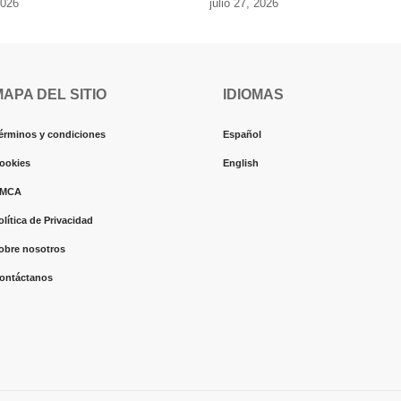
2026
julio 27, 2026
MAPA DEL SITIO
IDIOMAS
érminos y condiciones
Español
ookies
English
MCA
olítica de Privacidad
obre nosotros
ontáctanos