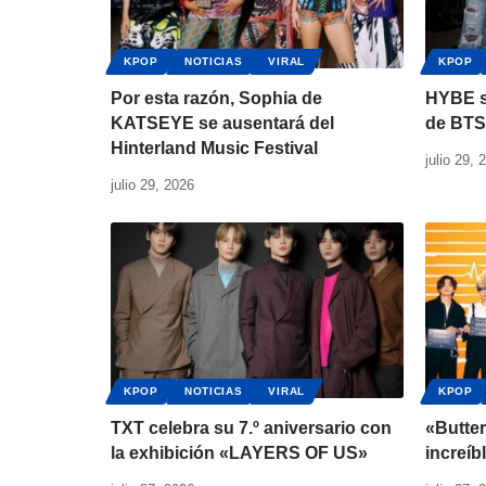
KPOP
NOTICIAS
VIRAL
KPOP
Por esta razón, Sophia de
HYBE s
KATSEYE se ausentará del
de BTS
Hinterland Music Festival
julio 29, 
julio 29, 2026
KPOP
NOTICIAS
VIRAL
KPOP
TXT celebra su 7.º aniversario con
«Butte
la exhibición «LAYERS OF US»
increíb