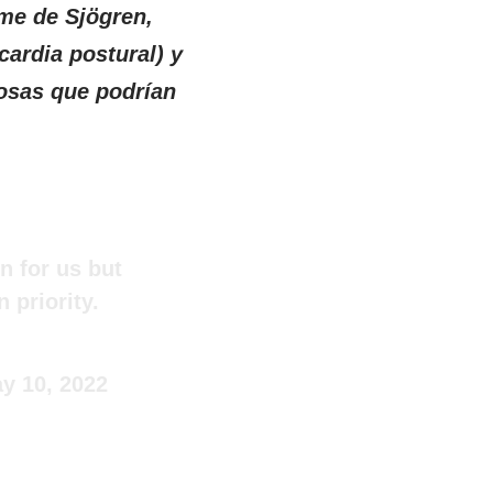
me de Sjögren,
ardia postural) y
cosas que podrían
un for us but
n priority.
y 10, 2022