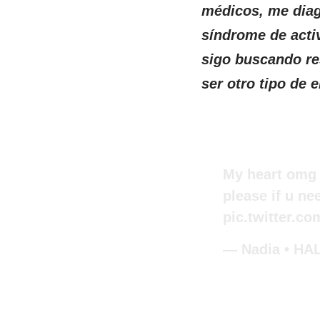
médicos, me diag
síndrome de acti
sigo buscando re
ser otro tipo de
My heart omg 
please if u nee
pic.twitter.
— Nadia • HA