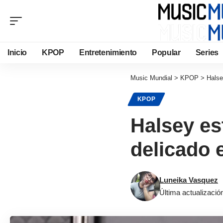
Inicio
KPOP
Entretenimiento
Popular
Series
Music Mundial
>
KPOP
>
Halse
KPOP
Halsey es
delicado e
Luneika Vasquez
Última actualizaci