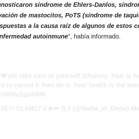
nosticaron síndrome de Ehlers-Danlos, síndro
vación de mastocitos, PoTS (síndrome de taquic
spuestas a la causa raíz de algunos de estos 
 enfermedad autoinmune
”, había informado.
💔 pls take care of yourself
@halsey
. Tour is f
d to cancel it then do it. Your health is the mai
com/WWcZg2A9Wr
L5EY• CLANCY⚔🔥👀 ||-// (@Nadia_In_Dema)
Ma