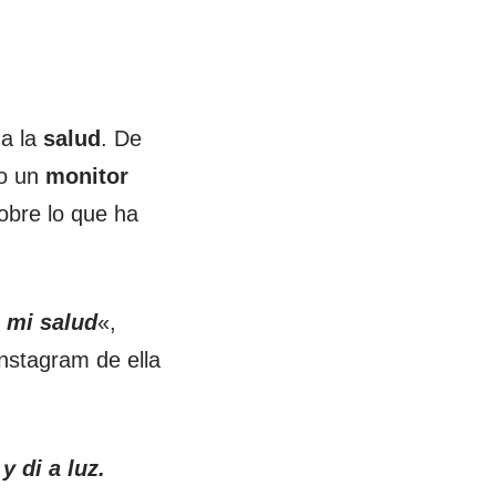
 a la
salud
. De
to un
monitor
sobre lo que ha
 mi salud
«,
Instagram de ella
 di a luz.