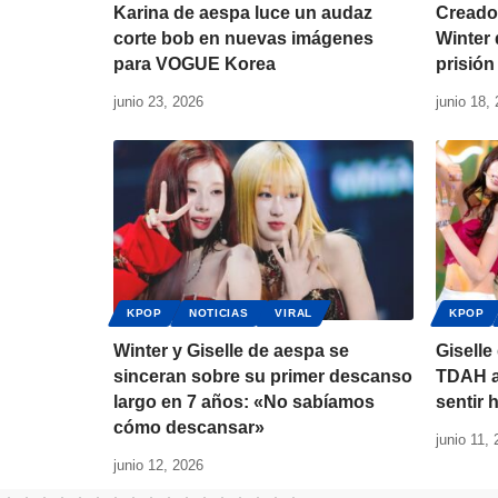
Karina de aespa luce un audaz
Creador
corte bob en nuevas imágenes
Winter 
para VOGUE Korea
prisión
junio 23, 2026
junio 18,
KPOP
NOTICIAS
VIRAL
KPOP
Winter y Giselle de aespa se
Giselle
sinceran sobre su primer descanso
TDAH a
largo en 7 años: «No sabíamos
sentir 
cómo descansar»
junio 11,
junio 12, 2026