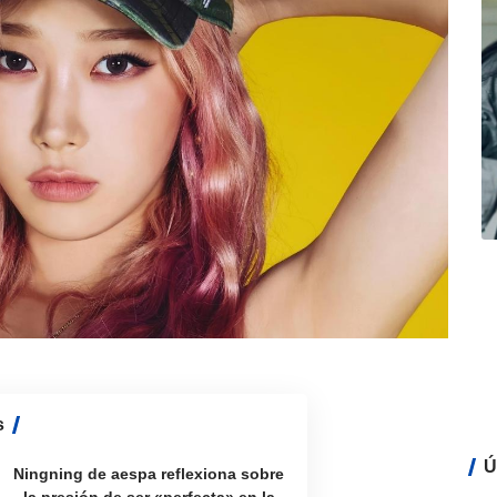
s
Ú
Ningning de aespa reflexiona sobre