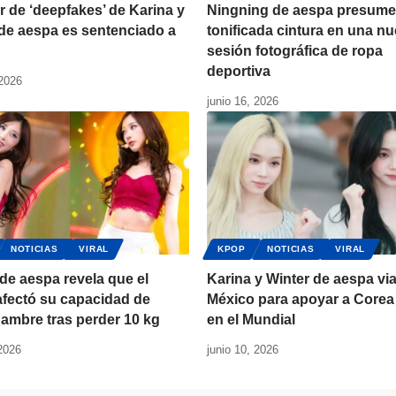
 de ‘deepfakes’ de Karina y
Ningning de aespa presume
de aespa es sentenciado a
tonificada cintura en una n
sesión fotográfica de ropa
deportiva
 2026
junio 16, 2026
NOTICIAS
VIRAL
KPOP
NOTICIAS
VIRAL
 de aespa revela que el
Karina y Winter de aespa via
fectó su capacidad de
México para apoyar a Corea
hambre tras perder 10 kg
en el Mundial
 2026
junio 10, 2026