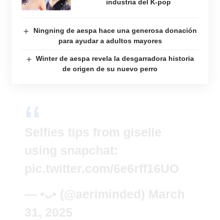
industria del K-pop
Ningning de aespa hace una generosa donación
para ayudar a adultos mayores
Winter de aespa revela la desgarradora historia
de origen de su nuevo perro
Selfies tips from giselle
using snapchat:
pic.twitter.com/6e6rff16UO
— •ᴗ• (@aeriminded)
March
31, 2025