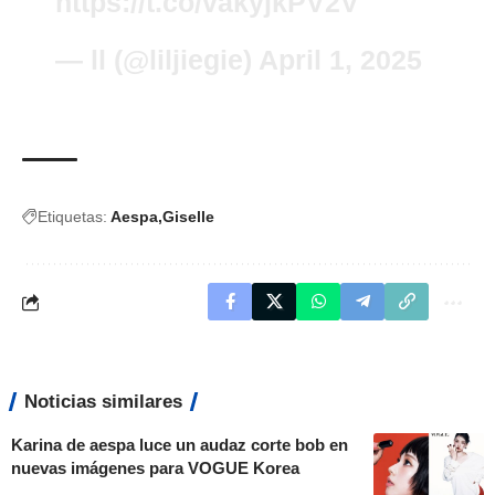
https://t.co/vakyjkPV2V
— ll (@liljiegie)
April 1, 2025
Etiquetas:
Aespa
Giselle
Noticias similares
Karina de aespa luce un audaz corte bob en
nuevas imágenes para VOGUE Korea