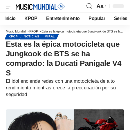
Aa
Inicio
KPOP
Entretenimiento
Popular
Series
Music Mundial
>
KPOP
>
Esta es la épica motocicleta que Jungkook de BTS se ha comprado: la Ducati Panigale V4 S
KPOP
NOTICIAS
VIRAL
Esta es la épica motocicleta que
Jungkook de BTS se ha
comprado: la Ducati Panigale V4
S
El idol enciende redes con una motocicleta de alto
rendimiento mientras crece la preocupación por su
seguridad