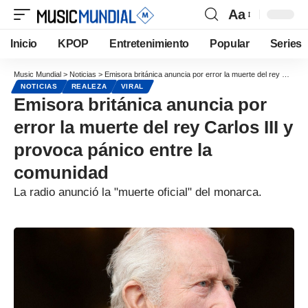
Aa
Inicio
KPOP
Entretenimiento
Popular
Series
Music Mundial
>
Noticias
>
Emisora británica anuncia por error la muerte del rey Carlos III y provoca pánico entre la comunidad
NOTICIAS
REALEZA
VIRAL
Emisora británica anuncia por
error la muerte del rey Carlos III y
provoca pánico entre la
comunidad
La radio anunció la "muerte oficial" del monarca.