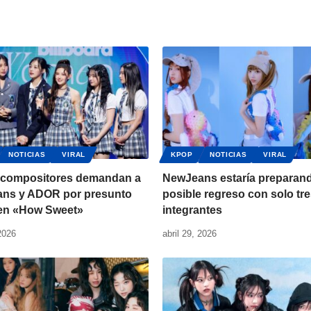
NOTICIAS
VIRAL
KPOP
NOTICIAS
VIRAL
 compositores demandan a
NewJeans estaría preparan
ns y ADOR por presunto
posible regreso con solo tr
 en «How Sweet»
integrantes
2026
abril 29, 2026