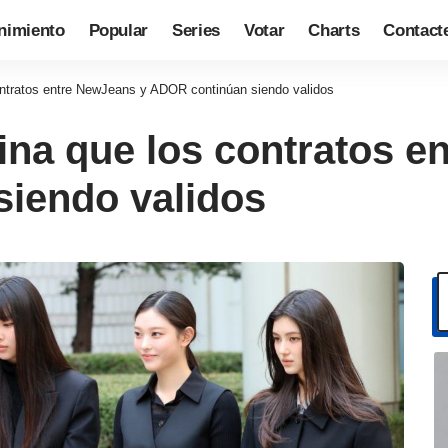
nimiento
Popular
Series
Votar
Charts
Contact
contratos entre NewJeans y ADOR continúan siendo validos
mina que los contratos 
iendo validos