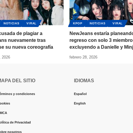
NOTICIAS
VIRAL
KPOP
NOTICIAS
VIRAL
cusada de plagiar a
NewJeans estaría planeand
ns nuevamente tras
regreso con solo 3 miembro
se su nueva coreografía
excluyendo a Danielle y Minj
, 2026
febrero 28, 2026
MAPA DEL SITIO
IDIOMAS
érminos y condiciones
Español
ookies
English
MCA
olítica de Privacidad
obre nosotros