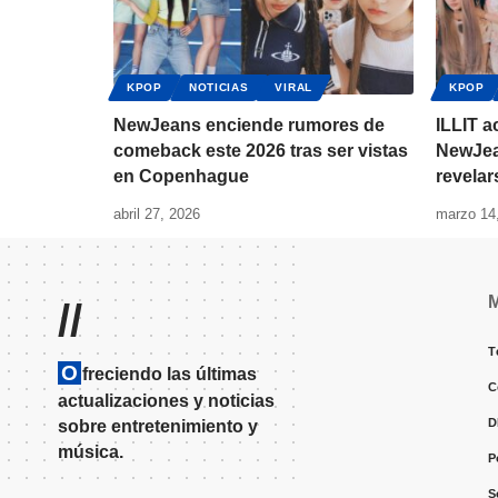
KPOP
NOTICIAS
VIRAL
KPOP
NewJeans enciende rumores de
ILLIT a
comeback este 2026 tras ser vistas
NewJea
en Copenhague
revelar
abril 27, 2026
marzo 14
//
T
O
freciendo las últimas
C
actualizaciones y noticias
D
sobre entretenimiento y
música.
P
S