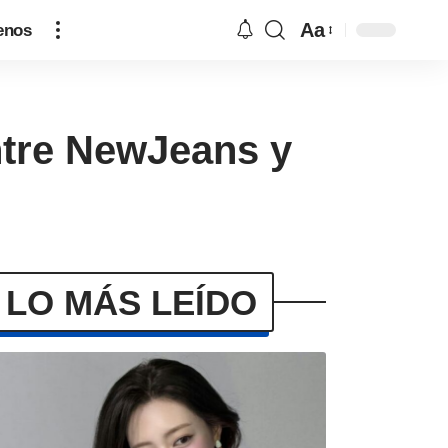
Aa
enos
entre NewJeans y
LO MÁS LEÍDO