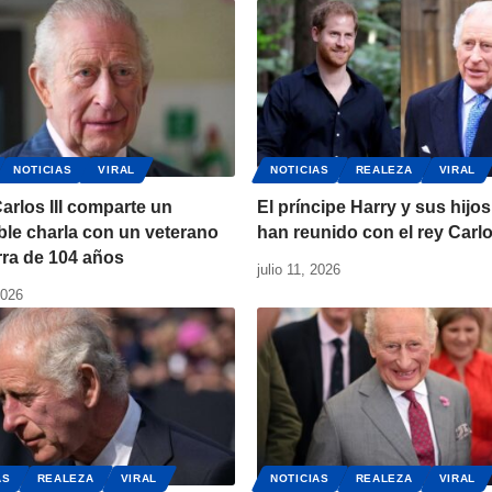
NOTICIAS
VIRAL
NOTICIAS
REALEZA
VIRAL
Carlos III comparte un
El príncipe Harry y sus hijos
le charla con un veterano
han reunido con el rey Carlos
rra de 104 años
julio 11, 2026
2026
AS
REALEZA
VIRAL
NOTICIAS
REALEZA
VIRAL