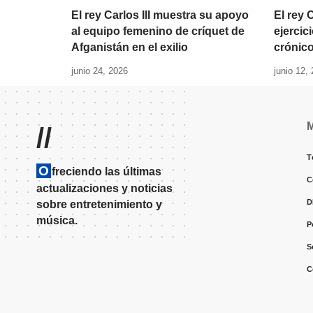
El rey Carlos III muestra su apoyo
El rey C
al equipo femenino de críquet de
ejercic
Afganistán en el exilio
crónic
junio 24, 2026
junio 12,
//
T
O
freciendo las últimas
C
actualizaciones y noticias
D
sobre entretenimiento y
música.
P
S
C