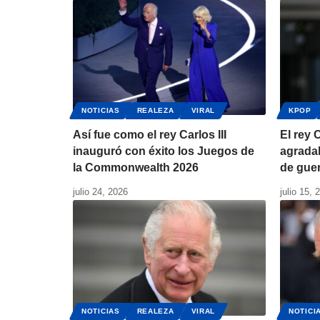
NOTICIAS
REALEZA
VIRAL
KPOP
Así fue como el rey Carlos III
El rey 
inauguró con éxito los Juegos de
agradab
la Commonwealth 2026
de gue
julio 24, 2026
julio 15, 
NOTICIAS
REALEZA
VIRAL
NOTICI