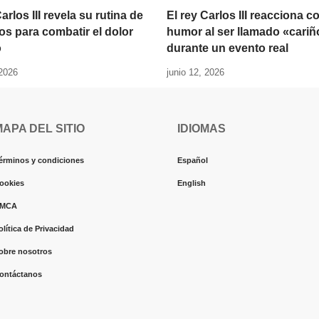
arlos III revela su rutina de
El rey Carlos III reacciona c
ios para combatir el dolor
humor al ser llamado «cariñ
o
durante un evento real
 2026
junio 12, 2026
MAPA DEL SITIO
IDIOMAS
érminos y condiciones
Español
ookies
English
MCA
olítica de Privacidad
obre nosotros
ontáctanos