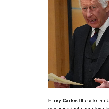
El
rey Carlos III
contó tambi
muy importante para toda la