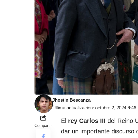
Jhostin Bescanza
Última actualización: octubre 2, 2024 9:4
El
rey Carlos III
del Reino U
Compartir
dar un importante discurso 