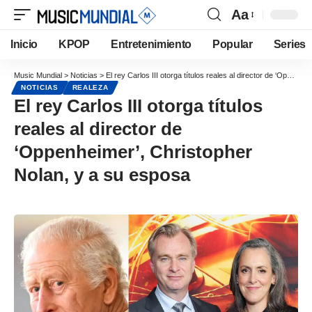
Aa
Inicio
KPOP
Entretenimiento
Popular
Series
Music Mundial
>
Noticias
>
El rey Carlos III otorga títulos reales al director de ‘Oppenheimer’, Christopher Nolan, y a su esposa
NOTICIAS
REALEZA
El rey Carlos III otorga títulos
reales al director de
‘Oppenheimer’, Christopher
Nolan, y a su esposa