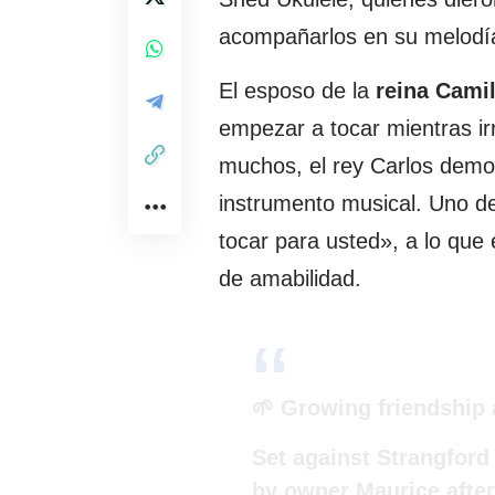
acompañarlos en su melodí
El esposo de la
reina Camil
empezar a tocar mientras ir
muchos, el rey Carlos demos
instrumento musical. Uno de
tocar para usted», a lo que
de amabilidad.
🌱 Growing friendship
Set against Strangfor
by owner Maurice after