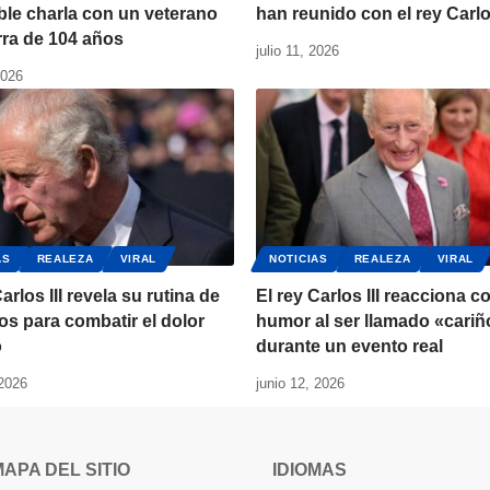
le charla con un veterano
han reunido con el rey Carlos
rra de 104 años
julio 11, 2026
2026
AS
REALEZA
VIRAL
NOTICIAS
REALEZA
VIRAL
arlos III revela su rutina de
El rey Carlos III reacciona c
ios para combatir el dolor
humor al ser llamado «cariñ
o
durante un evento real
 2026
junio 12, 2026
MAPA DEL SITIO
IDIOMAS