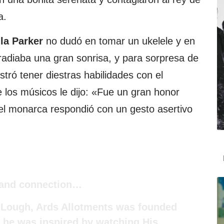
a.
la Parker
no dudó en tomar un ukelele y en
radiaba una gran sonrisa, y para sorpresa de
tró tener diestras habilidades con el
 los músicos le dijo: «Fue un gran honor
 el monarca respondió con un gesto asertivo
 and connection…
d Lough, Ards Allotments was founded
 he was inspired by watching His