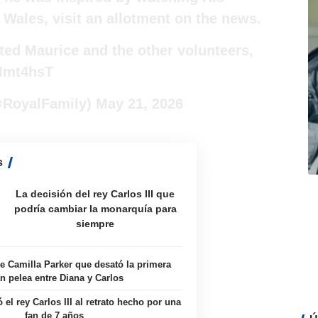
 Wales, visit an allotment on the news.
ited Maurice and the other volunteers,
7Imt4hsT
@RoyalFamily)
May 21, 2026
s
La decisión del rey Carlos III que
podría cambiar la monarquía para
siempre
de Camilla Parker que desató la primera
n pelea entre Diana y Carlos
 el rey Carlos III al retrato hecho por una
fan de 7 años