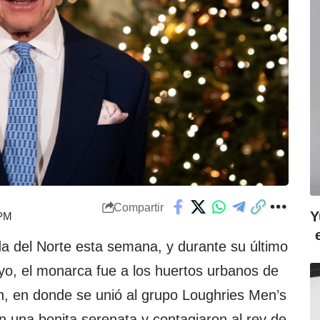
Compartir
Y
 PM
nda del Norte esta semana, y durante su último
ayo, el monarca fue a los huertos urbanos de
, en donde se unió al grupo Loughries Men’s
n una bonita serenata y contagiaron al rey de