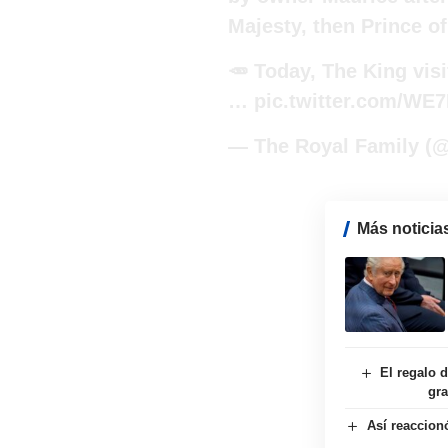
Majesty, then Prince of
🥕 Today, The King vis
…
pic.twitter.com/WE
— The Royal Family (
Más noticia
El regalo 
gra
Así reaccionó