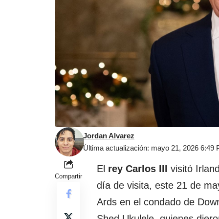
Jordan Alvarez
Última actualización: mayo 21, 2026 6:49
El
rey Carlos III
visitó Irla
Compartir
día de visita, este 21 de m
Ards en el condado de Down
Shed Ukulele, quienes diero