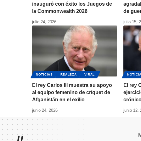
inauguró con éxito los Juegos de
agradab
la Commonwealth 2026
de gue
julio 24, 2026
julio 15, 
NOTICIAS
REALEZA
VIRAL
NOTICI
El rey Carlos III muestra su apoyo
El rey C
al equipo femenino de críquet de
ejercic
Afganistán en el exilio
crónic
junio 24, 2026
junio 12,
//