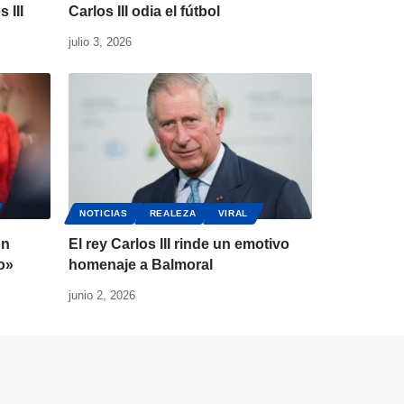
 III
Carlos III odia el fútbol
julio 3, 2026
NOTICIAS
REALEZA
VIRAL
on
El rey Carlos III rinde un emotivo
o»
homenaje a Balmoral
junio 2, 2026