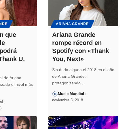
NDE
ARIANA GRANDE
n que
Ariana Grande
de
rompe récord en
 podrá
Spotify con «Thank
Thank U,
You, Next»
Sin duda alguna el 2018 es el año
de Ariana Grande;
al de Ariana
protagonizando…
zado el nivel más
Music Mundial
noviembre 5, 2018
al
8