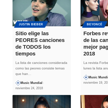
JUSTIN BIEBER
BEYONCÉ
Sitio elige las
Forbes rev
PEORES canciones
de las ca
de TODOS los
mejor pag
tiempos
2018
La lista de canciones considerada
La revista Forb
como las peores consiste temas
lunes la lista a
que han…
Music Mundi
noviembre 19, 20
Music Mundial
noviembre 24, 2018