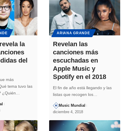
NDE
ARIANA GRANDE
revela la
Revelan las
canciones
canciones más
didas del
escuchadas en
Apple Music y
Spotify en el 2018
fue más
Qué tema tuvo las
El fin de año está llegando y las
s? ¿Quién…
listas que recogen los…
al
Music Mundial
8
diciembre 4, 2018