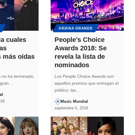
ARIANA GRANDE
la cuales
People’s Choice
las
Awards 2018: Se
s más oídas
revela la lista de
nominados
 no ha terminado,
Los People Choice Awards son
a gran…
aquellos premios que entregan el
público; las…
al
018
Music Mundial
septiembre 5, 2018