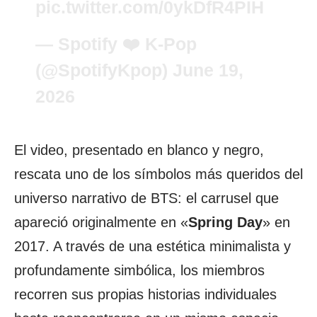
pic.twitter.com/0ykDfR4PIH
— Spotify ❤️ K-Pop
(@SpotifyKpop)
June 19,
2026
El video, presentado en blanco y negro,
rescata uno de los símbolos más queridos del
universo narrativo de BTS: el carrusel que
apareció originalmente en «
Spring
Day
» en
2017. A través de una estética minimalista y
profundamente simbólica, los miembros
recorren sus propias historias individuales