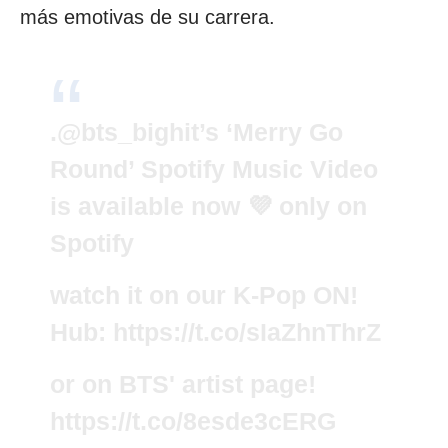
más emotivas de su carrera.
.
@bts_bighit
’s ‘Merry Go
Round’ Spotify Music Video
is available now 💜 only on
Spotify
watch it on our K-Pop ON!
Hub:
https://t.co/sIaZhnThrZ
or on BTS' artist page!
https://t.co/8esde3cERG