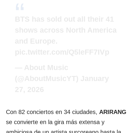
BTS has sold out all their 41
shows across North America
and Europe.
pic.twitter.com/Q5leFF7IVp
— About Music
(@AboutMusicYT)
January
27, 2026
Con 82 conciertos en 34 ciudades,
ARIRANG
se convierte en la gira más extensa y
ambiciosa de un artista surcoreano hasta la