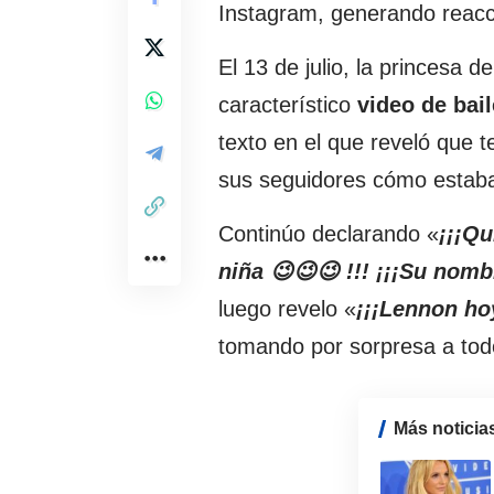
Instagram, generando reacci
El 13 de julio, la princesa 
característico
video de bail
texto en el que reveló que t
sus seguidores cómo estab
Continúo declarando «
¡¡¡Q
niña 😉😉😉 !!! ¡¡¡Su nom
luego revelo «
¡¡¡Lennon hoy
tomando por sorpresa a tod
Más noticia