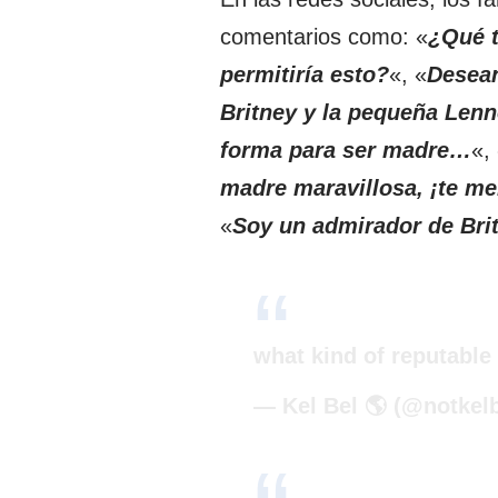
comentarios como: «
¿Qué t
permitiría esto?
«, «
Desea
Britney y la pequeña Len
forma para ser madre…
«,
madre maravillosa, ¡te me
«
Soy un admirador de Brit
what kind of reputable
— Kel Bel 🌎 (@notkel