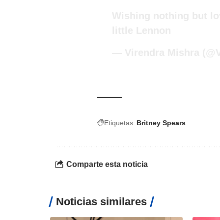
Wishing nothing but l
little Lennon
— Virendra Mishra (@
Etiquetas:
Britney Spears
Comparte esta noticia
Noticias similares