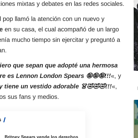
ones mixtas y debates en las redes sociales.
del pop llamó la atención con un nuevo y
e
en su casa, el cual acompañó de un largo
enía mucho tiempo sin ejercitar y preguntó a
an.
uiero que sepan que adopté una hermosa
bre es Lennon London Spears 🤪🤪🤪!!!
«, y
 tiene un vestido adorable 👗🤣🤣🤣!!!
«,
os sus fans y medios.
s
Britney Spears vende los derechos