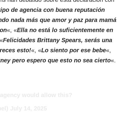
ipo de agencia con buena reputación
ndo nada más que amor y paz para mamá
non
«, «
Ella no está lo suficientemente en
 «
Felicidades Brittany Spears, serás una
reces esto!
«, «
Lo siento por ese bebe
«,
ney pero espero que esto no sea cierto
«.
 agency would allow this?
bel)
July 14, 2025