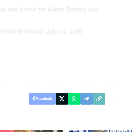
ove and peace for Mama Britney and
VikashMishra04)
July 14, 2025
Facebook