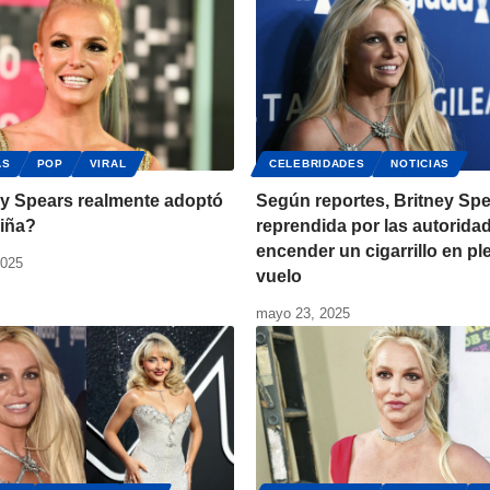
AS
POP
VIRAL
CELEBRIDADES
NOTICIAS
ey Spears realmente adoptó
Según reportes, Britney Spe
niña?
reprendida por las autoridad
encender un cigarrillo en pl
2025
vuelo
mayo 23, 2025